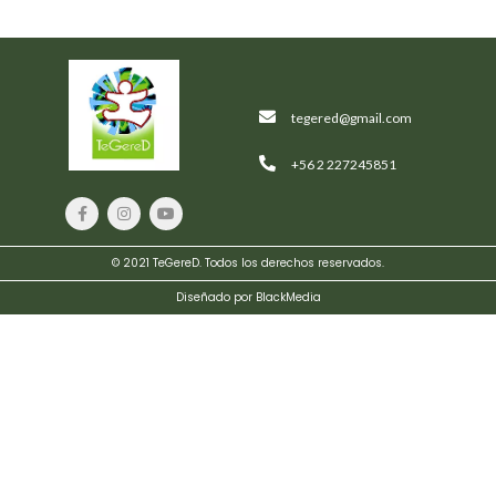
tegered@gmail.com
+56 2 227245851
© 2021 TeGereD. Todos los derechos reservados.
Crimson
Palms
Diseñado por BlackMedia
Hotel
$
239