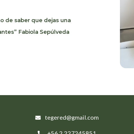
o de saber que dejas una
iantes” Fabiola Sepúlveda
tegered@gmail.com
+56 2 227245851