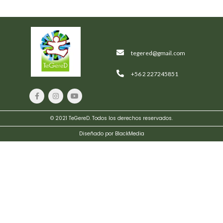
tegered@gmail.com
+56 2 227245851
© 2021 TeGereD. Todos los derechos reservados.
Crimson
Palms
Diseñado por BlackMedia
Hotel
$
239