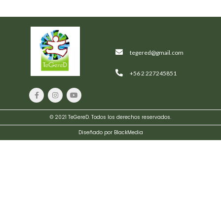
tegered@gmail.com
+56 2 227245851
© 2021 TeGereD. Todos los derechos reservados.
Crimson
Palms
Diseñado por BlackMedia
Hotel
$
239