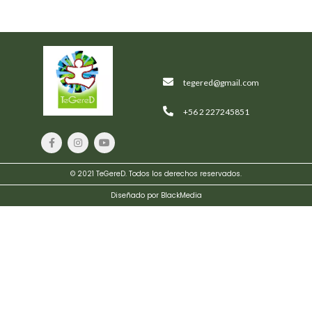
tegered@gmail.com
+56 2 227245851
Crimson
© 2021 TeGereD. Todos los derechos reservados.
Palms
Diseñado por BlackMedia
Hotel
$
239